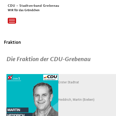
CDU – Stadtverband Grebenau
WIR für das Gründchen
Toggle
navigation
Fraktion
Die Fraktion der CDU-Grebenau
Erster Stadtrat
Heddrich, Martin (Bieben)