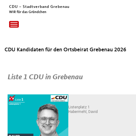
CDU – Stadtverband Grebenau
WIR für das Gründchen
Toggle
navigation
CDU Kandidaten für den Ortsbeirat Grebenau 2026
Liste 1 CDU in Grebenau
Listenplatz 1
Habermehl, David